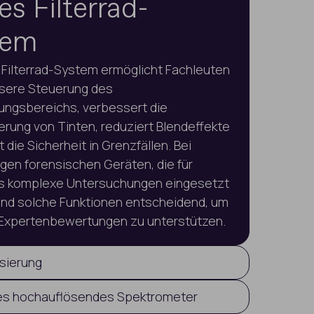
es Filterrad-
tem
 Filterrad-System ermöglicht Fachleuten
isere Steuerung des
ngsbereichs, verbessert die
erung von Tinten, reduziert Blendeffekte
 die Sicherheit in Grenzfällen. Bei
gen forensischen Geräten, die für
s komplexe Untersuchungen eingesetzt
ind solche Funktionen entscheidend, um
 Expertenbewertungen zu unterstützen.
isierung
isualisierung
tes hochauflösendes Spektrometer