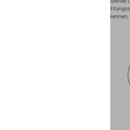
Der Regula 4308M ist eine umfassende Lö
fortschrittlichen Optik- und Beleuchtung
Banknotenfälschungen zu erkennen, 