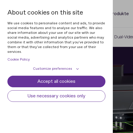
About cookies on this site
Produkte
We use cookies to personalise content and ads, to provide
social media features and to analyse our traffic. We also
share information about your use of our site with our
Home
Video Spectral Comparators
Dual-Vide
social media, advertising and analytics partners who may
combine it with other information that you've provided to
them or that they've collected from your use of their
services.
Cookie Policy
Customize preferences
Accept all cookies
Cookie declaration
Cookie settings
Necessary cookies
Always active
Use necessary cookies only
Some cookies are required to provide core
Preferences
functionality. The website won't function
properly without these cookies and they
Preference cookies enables the web site to
Analytical cookies
are enabled by default and cannot be
remember information to customize how
disabled.
the web site looks or behaves for each user.
Analytical cookies help us improve our
Marketing cookies