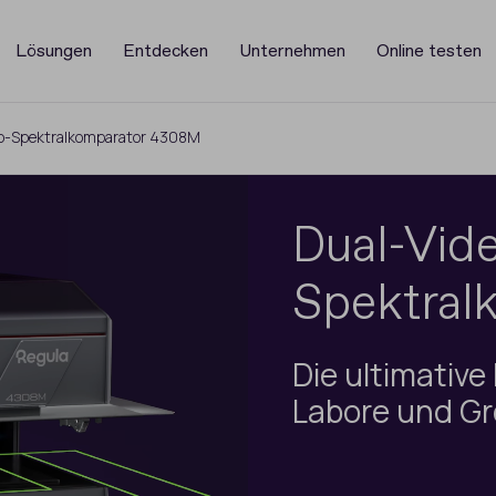
Lösungen
Entdecken
Unternehmen
Online testen
o-Spektralkomparator 4308M
Dual-Vid
Spektral
Die ultimative
Labore und Gr