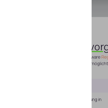
Hervor
Der Regula 4308M wird mit der Software
Reg
Erstellung forensischer Berichte ermöglicht
Information Reference System
Automatisierte Dokumentenprüfung in