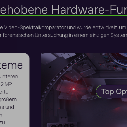
ehobene Hardware-Fu
de Video-Spektralkomparator und wurde entwickelt, um 
r forensischen Untersuchung in einem einzigen System
steme
 unteren
12 MP
g
eite
größern.
tere
ss und
und
er
ichtbaren