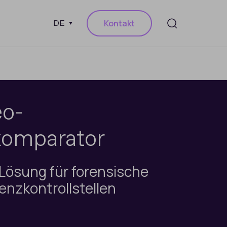
Kontakt
DE
eo-
komparator
 Lösung für forensische
enzkontrollstellen