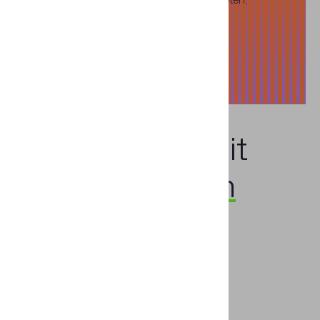
Führerscheinen und Fahrzeugscheinen
Mehr lesen
Sprechen sie mit
einem
Experten
Vorname
*
Nachname
*