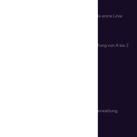
Prüfung
Fernprüfung von Dokumenten
Grenzkontrolle erste Linie
ARTIKEL
Altersprüfung einfach erklärt
Identitäts­prüfung von A bis Z
Wie funktioniert ID Scanner?
BRANCHEN
Grenzkontrolle
Öffentliche Verwaltung
Fintech und Krypto
Bankwesen