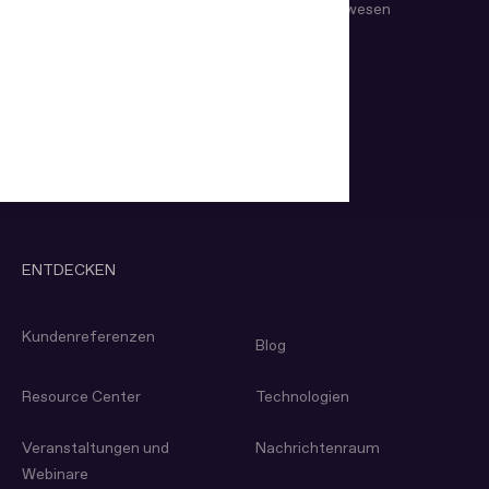
Reisen und Gastgewerbe
Gesundheits­wesen
Glücksspiel
Bildung
Telekommunikation
Versicherung
Forensische Labore
ENTDECKEN
Kunden­referenzen
Blog
Resource Center
Technologien
Veranstaltungen und
Nachrichtenraum
Webinare