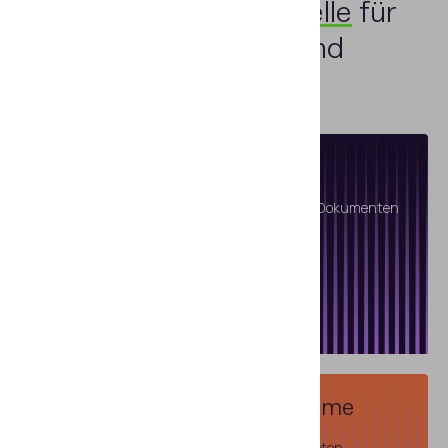
Eine zentrale Anlaufstelle
für
Hardware, Software und
Wissen
Fachausbildung
Schulungskurse zur Echtheitsprüfung von Dokumenten
und Banknoten
Mehr lesen
Informationsreferenz­systeme
Datenbanken mit Reisedokumenten, Banknoten,