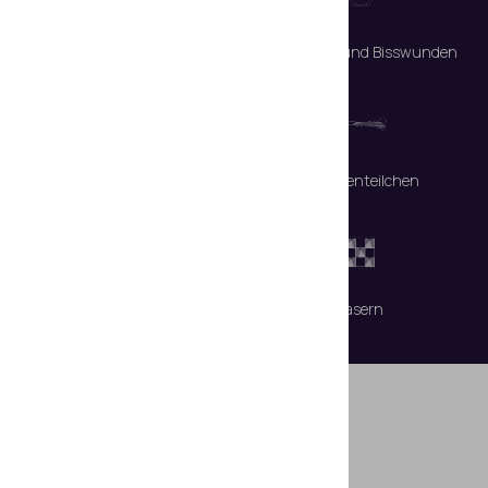
Körperflüssigkeiten
Prellungen und Bisswunden
Haar
Knochenteilchen
Schmauchspuren
Fasern
Besondere
Vorteile