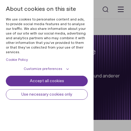
About cookies on this site
We use cookies to personalise content and ads,
to provide social media features and to analyse
Home
Forensische Lichtquelle Regula 1116M
our traffic. We also share information about your
use of our site with our social media, advertising
and analytics partners who may combine it with
other information that you've provided to them
or that they've collected from your use of their
Forensische Lichtquelle
services.
Regula 1116M
Cookie Policy
Customize preferences
Zur Aufdeckung latenter Fingerabdrücke und anderer
Accept all cookies
Cookie declaration
Cookie settings
Spuren.
Necessary cookies
Always active
Use necessary cookies only
Some cookies are required to
Sprechen sie mit einem Experten
Preferences
provide core functionality. The
website won't function properly
Preference cookies enables the web
Analytical cookies
without these cookies and they are
site to remember information to
enabled by default and cannot be
customize how the web site looks
Analytical cookies help us improve
Marketing cookies