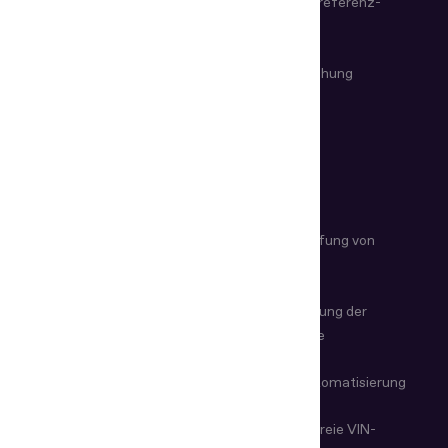
Magneto-optische Geräte
Informations­referenz­
systeme
VIN- & Waffen­untersuchung
Fernunter­suchung
ANWENDUNGS­BEISPIELE
KYC-Automatisierung
Identitätsprüfung von
Mitarbeitern
Kunden-­Onboarding
Automatisierung der
Dateneingabe
Betrugs­prävention
Check-in-Automatisierung
Altersüber­prüfung
Zerstörungsfreie VIN-