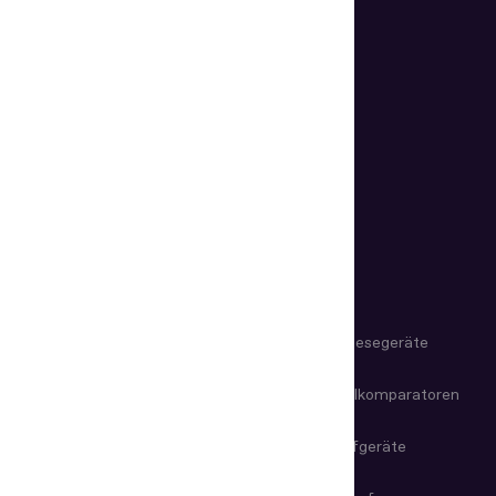
Bleiben Sie mit Regula in Kontakt.
Abonnieren
PRODUKTE
IDV-Software
Dokumenten­lesegeräte
Dokumenten­lesegeräte
Videospektral­komparatoren
Mikroskope & Lupen
Manuelle Prüfgeräte