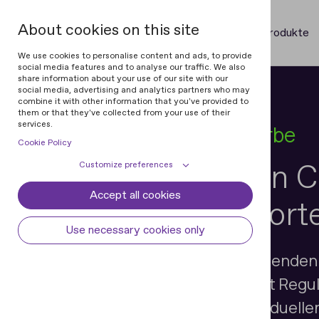
About cookies on this site
Produkte
We use cookies to personalise content and ads, to provide
social media features and to analyse our traffic. We also
share information about your use of our site with our
social media, advertising and analytics partners who may
combine it with other information that you've provided to
them or that they've collected from your use of their
services.
Reisen und Gastgewerbe
Cookie Policy
Machen Sie den C
Customize preferences
Accept all cookies
Cookie declaration
Cookie settings
Wettbewerbsvorte
Necessary cookies
Always active
Use necessary cookies only
Some cookies are required to provide core
Preferences
Wenn der Kampf um die Reisenden har
functionality. The website won't function
properly without these cookies and they
Preference cookies enables the web site to
ihre Herzen zu gewinnen. Mit Regula
Analytical cookies
are enabled by default and cannot be
remember information to customize how
Werkzeugen, um einen individuelle
disabled.
the web site looks or behaves for each user.
Analytical cookies help us improve our
Marketing cookies