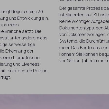
Der gesamte Prozess dau
ringt Regula seine 30-
intelligenten, auf KI ba
hung und Entwicklung ein,
Reihe wichtiger Aufgaben,
gsprozess
Dokumententyps, den Abg
ie Branche setzt. Die
von Dokumentvorlagen, di
fasst unter anderem das
Systeme, die Durchführu
dige serverseitige
mehr. Das Beste daran is
ie Erkennung der
können: Sie können beq
s eine biometrische
vor Ort tun (aber immer
izierung und Liveness
 mit einer echten Person
rfügt.