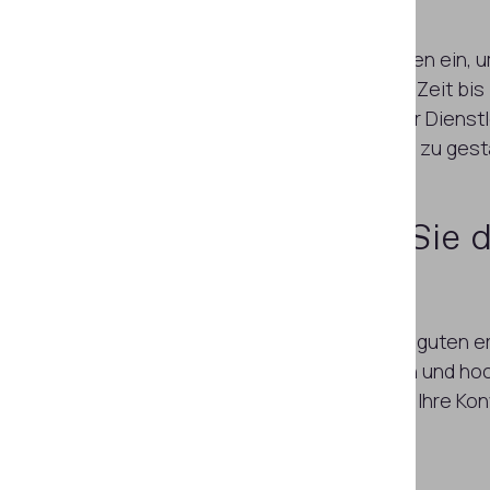
Check-in
Setzen Sie Technologien ein, u
beschleunigen und die Zeit bis
Inanspruchnahme einer Dienstl
angenehm wie möglich zu gesta
Optimieren Sie 
Onboarding
Hinterlassen Sie einen guten e
schnellen, stressfreien und ho
Aufnahmeprozess, der Ihre Kon
wird.