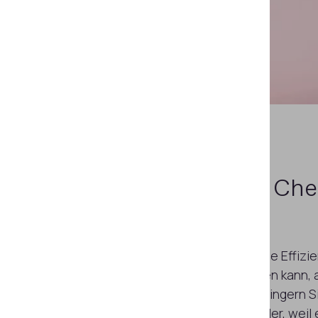
Optimieren
Sie die Che
Arbeitsabläufe
Erstens steigern Sie die betriebliche Effiz
es sich auf die Kunden konzentrieren kann, 
manuell auszufüllen. Zweitens verringern S
Dateninkonsistenzen und Druckfehler, weil 