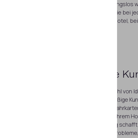
viele Prozesse so fern und berührungslos w
der Pandemie. Mit Regula werden Sie bei jed
es beim Flug, beim Einchecken im Hotel, b
oder beim Buchen eines Tickets.
Verifizieren
Sie Ihre K
In Anbetracht der zunehmenden Zahl von Id
Sie sicherstellen, dass nur rechtmäßige Kun
Anspruch nehmen: beim Kauf von Fahrkarten
Bord oder bei der Übernachtung in Ihrem Hot
ordnungsgemäße Identitätsprüfung schafft 
Sicherheitsebene und verhindert Probleme