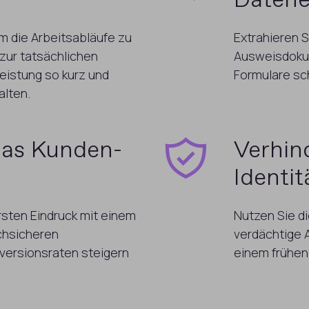
Datene
m die Arbeitsabläufe zu
Extrahieren 
 zur tatsächlichen
Ausweisdokum
eistung so kurz und
Formulare sch
lten.
das Kunden-
Verhin
Identi
rsten Eindruck mit einem
Nutzen Sie di
chsicheren
verdächtige 
versionsraten steigern
einem frühen