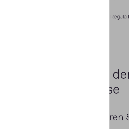
Schleife steht.
Die breite Palette an Lösungen, die Regula 
dieser Aufgabe zu unterstützen,
Optimieren
Sie de
Schritt der Reise
Automatisieren 