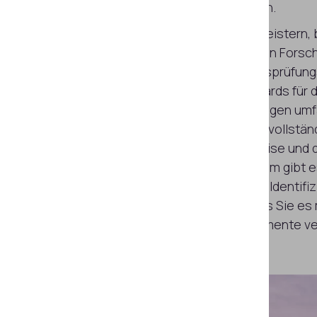
Konten bis hin zu Betrugsversuchen.
Um diese Herausforderungen zu meistern, b
jährige Erfahrung in der forensischen Forsc
damit Sie einen Hightech-Identitätsprüfun
implementieren können, der Standards für d
breite Palette an Sicherheitsprüfungen um
Lesen von MRZ- und Barcodes, die vollstän
Überprüfung elektronischer Ausweise und d
Echtheit von Dokumenten. Außerdem gibt e
Verifizierung mit Gesichtsabgleich, Identif
Checks. All dies gewährleistet, dass Sie es
zu tun haben, die über echte Dokumente ve