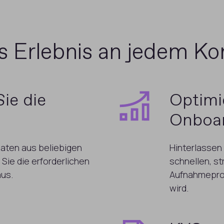
s Erlebnis an jedem K
ie die
Optimi
Onboa
Daten aus beliebigen
Hinterlassen
ie die erforderlichen
schnellen, s
aus.
Aufnahmeproz
wird.