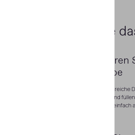
Verbessern
Sie da
Automatisieren S
Dateneingabe
Extrahieren Sie umfangreiche 
Ausweisdokumenten und füllen S
Formulare schnell und einfach 