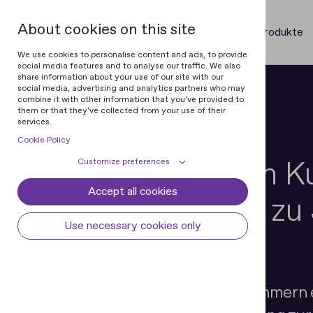
About cookies on this site
Produkte
We use cookies to personalise content and ads, to provide
social media features and to analyse our traffic. We also
share information about your use of our site with our
social media, advertising and analytics partners who may
combine it with other information that you've provided to
them or that they've collected from your use of their
services.
Versicherung
Cookie Policy
Bieten Sie Ihren 
Customize preferences
Accept all cookies
Cookie declaration
Cookie settings
Schnellzugang zu 
Necessary cookies
Always active
Use necessary cookies only
Gewissheit
Some cookies are required to provide core
Preferences
functionality. The website won't function
properly without these cookies and they
Preference cookies enables the web site to
Analytical cookies
are enabled by default and cannot be
remember information to customize how
Bieten Sie Versicherungsnehmern e
disabled.
the web site looks or behaves for each user.
Analytical cookies help us improve our
Marketing cookies