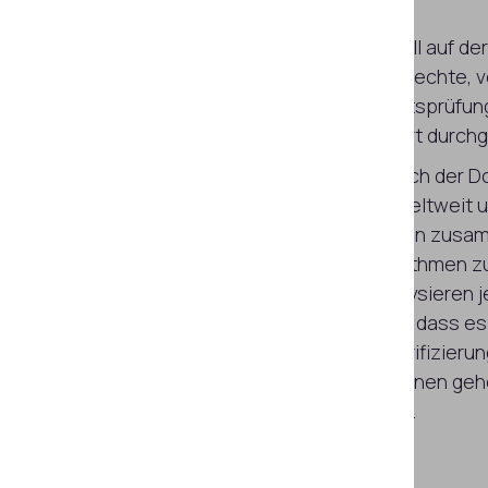
Bringen Sie mehr Kunden von überall auf de
Gewissheit, dass es sich dabei um echte, v
handelt. Mit Regula ist Ihre Identitätsprüfun
sie von einem Expertenteam vor Ort durchg
In über 30 Jahren Tätigkeit im Bereich der
Identitätsforensik hat Regula die weltweit
Datenbank mit Dokumentenvorlagen zusa
hochentwickelte KI-basierte Algorithmen z
Fernprüfungen entwickelt. Sie analysieren 
kleinste Detail, um sicherzustellen, dass es
ist. Und dank der biometrischen Verifizieru
sein, dass sie wirklich zu den Personen gehö
auch ohne sie persönlich zu sehen.