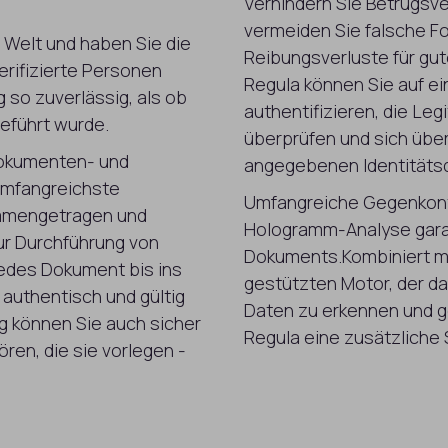
Verhindern Sie Betrugsve
vermeiden Sie falsche F
r Welt und haben Sie die
Reibungsverluste für gu
erifizierte Personen
Regula können Sie auf e
g so zuverlässig, als ob
authentifizieren, die Le
eführt wurde.
überprüfen und sich über
 Dokumenten- und
angegebenen Identitätsd
 umfangreichste
Umfangreiche Gegenkontr
mmengetragen und
Hologramm-Analyse garan
ur Durchführung von
Dokuments.Kombiniert mit
jedes Dokument bis ins
gestützten Motor, der dar
 authentisch und gültig
Daten zu erkennen und g
ng können Sie auch sicher
Regula eine zusätzliche
ren, die sie vorlegen -