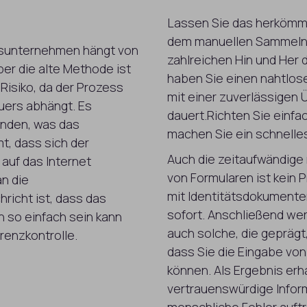
Lassen Sie das herkömmli
dem manuellen Sammeln 
gsunternehmen hängt von
zahlreichen Hin und Her 
ber die alte Methode ist
haben Sie einen nahtlos
 Risiko, da der Prozess
mit einer zuverlässigen 
uers abhängt. Es
dauert.Richten Sie einfa
unden, was das
machen Sie ein schnelles 
, dass sich der
Auch die zeitaufwändige
auf das Internet
von Formularen ist kein 
an die
mit Identitätsdokumente
hricht ist, dass das
sofort. Anschließend wer
 so einfach sein kann
auch solche, die geprägt,
renzkontrolle.
dass Sie die Eingabe vo
können. Als Ergebnis er
vertrauenswürdige Infor