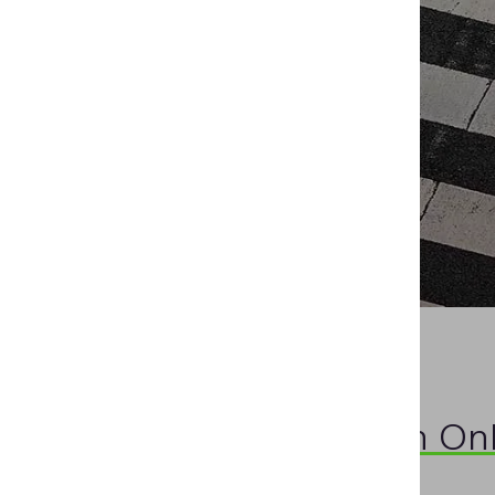
Verbessern Sie den On
Akquisitionskanal