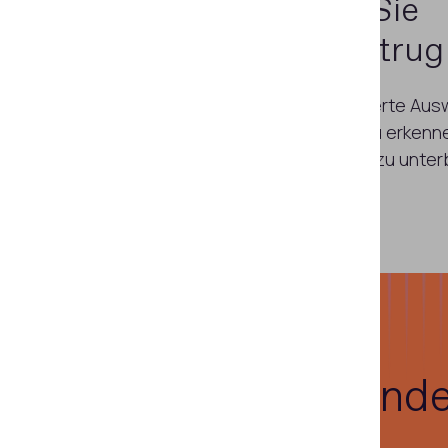
Verhindern Sie
Identitätsbetrug
Nutzen Sie die KI-basierte Aus
verdächtige Akteure zu erkenne
einem frühen Stadium zu unter
Was unsere Kund