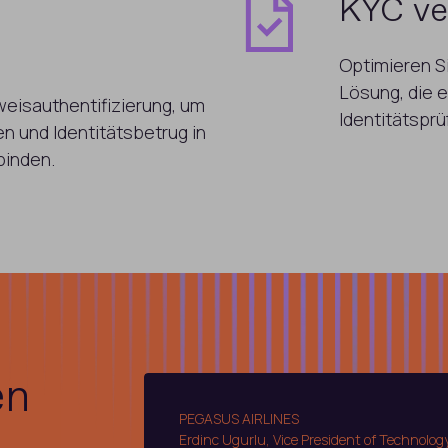
KYC ve
Optimieren S
Lösung, die e
weisauthentifizierung, um
Identitätsprü
n und Identitätsbetrug in
binden.
en
PEGASUS AIRLINES
Erdinc Ugurlu, Vice President of Technolog