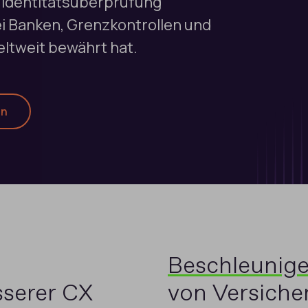
r Identitätsüberprüfung
ei Banken, Grenzkontrollen und
ltweit bewährt hat.
en
Beschleunig
sserer CX
von Versich