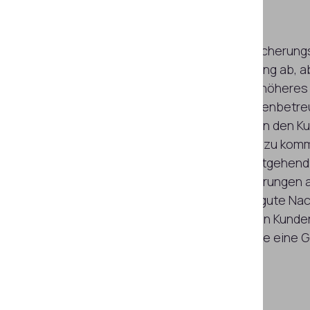
voran
Die Widerstandsfähigkeit von Versicherun
einer zuverlässigen Identitätsprüfung ab, a
nicht mehr effektiv. Es besteht ein höheres
stark von den Fähigkeiten des Kundenbetre
erfordert zahlreiche Handlungen von den K
Gesamterlebnis verschlechtert.Hinzu kommt
Abschluss von Versicherungen weitgehend 
verlagert hat, was auch die Anforderungen 
Benutzerfreundlichkeit erhöht. Die gute Nac
Onboarding und die Überprüfung von Kunden
wie ein Selfie und so zuverlässig wie eine G