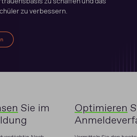
rtrauensbasis zu schaffen und das
Schüler zu verbessern.
en
hsen
Sie im
Optimieren
S
ildung
Anmeldeverf