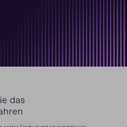
ie das
ahren