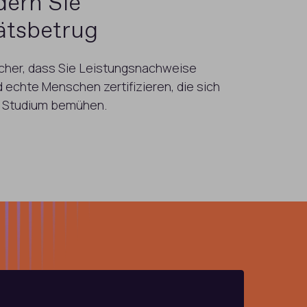
dern Sie
tätsbetrug
sicher, dass Sie Leistungsnachweise
 echte Menschen zertifizieren, die sich
hr Studium bemühen.
PERMI