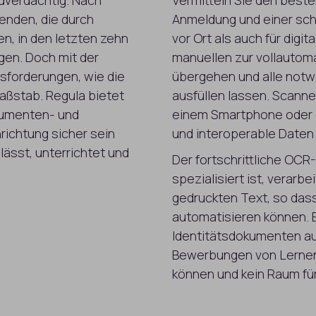
rdverdächtig. Nach
Vermitteln Sie den beste
enden, die durch
Anmeldung und einer schn
n, in den letzten zehn
vor Ort als auch für digi
gen. Doch mit der
manuellen zur vollautom
forderungen, wie die
übergehen und alle not
aßstab. Regula bietet
ausfüllen lassen. Scanne
kumenten- und
einem Smartphone oder 
nrichtung sicher sein
und interoperable Daten 
lässt, unterrichtet und
Der fortschrittliche OCR
spezialisiert ist, verarb
gedruckten Text, so das
automatisieren können. E
Identitätsdokumenten aus
Bewerbungen von Lerne
können und kein Raum für 