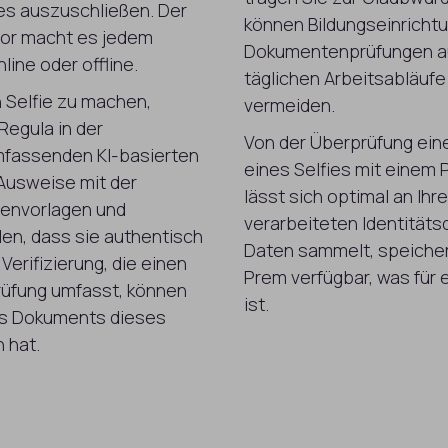
hes auszuschließen. Der
können Bildungseinrichtu
tor macht es jedem
Dokumentenprüfungen auf
nline oder offline.
täglichen Arbeitsabläufe
in Selfie zu machen,
vermeiden.
 Regula in der
Von der Überprüfung ein
mfassenden KI-basierten
eines Selfies mit einem P
 Ausweise mit der
lässt sich optimal an Ihr
envorlagen und
verarbeiteten Identitäts
en, dass sie authentisch
Daten sammelt, speichert
Verifizierung, die einen
Prem verfügbar, was für
rüfung umfasst, können
ist.
des Dokuments dieses
 hat.