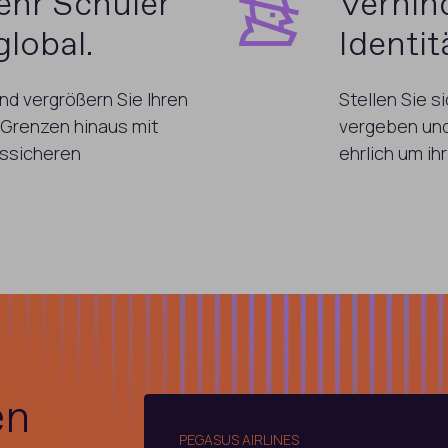
hr Schüler
Verhin
lobal.
Identi
nd vergrößern Sie Ihren
Stellen Sie 
 Grenzen hinaus mit
vergeben und
gssicheren
ehrlich um i
en
PEGASUS AIRLINES