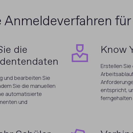
e Anmeldeverfahren fü
ie die
Know Y
udentendaten
Erstellen Sie
Arbeitsablauf
ng und bearbeiten Sie
Anforderungen
indem Sie die manuellen
entspricht, u
ne automatisierte
ferngehalten
menten und
.