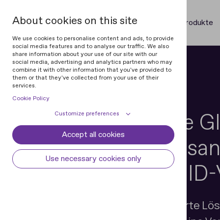
About cookies on this site
Produkte
We use cookies to personalise content and ads, to provide
social media features and to analyse our traffic. We also
share information about your use of our site with our
social media, advertising and analytics partners who may
combine it with other information that you've provided to
them or that they've collected from your use of their
services.
Bildung
Cookie Policy
Steigern Sie die 
Customize preferences
Accept all cookies
Cookie declaration
Cookie settings
Online-Bildungsa
Necessary cookies
Always active
Use necessary cookies only
automatischer ID-
Some cookies are required to provide core
Preferences
functionality. The website won't function
properly without these cookies and they
Preference cookies enables the web site to
Analytical cookies
are enabled by default and cannot be
remember information to customize how
Nutzen Sie eine automatisierte Lö
disabled.
the web site looks or behaves for each user.
Analytical cookies help us improve our
Marketing cookies