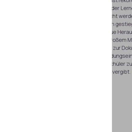
Die Nachfrage nach Online-Bildung ist reko
Angaben von McKinsey ist die Zahl der Lern
massive offene Online-Kurse erreicht werde
Jahren von 300.000 auf 220 Millionen gestie
steigenden Nachfrage kommen neue Heraus
zuverlässige Identitätsprüfung in großem M
eine technologiegestützte Lösung zur Do
Identitätsprüfung an, damit jede Bildungsei
kann, dass sie ihre tatsächlichen Schüler zu
akademische Leistungsnachweise vergibt.