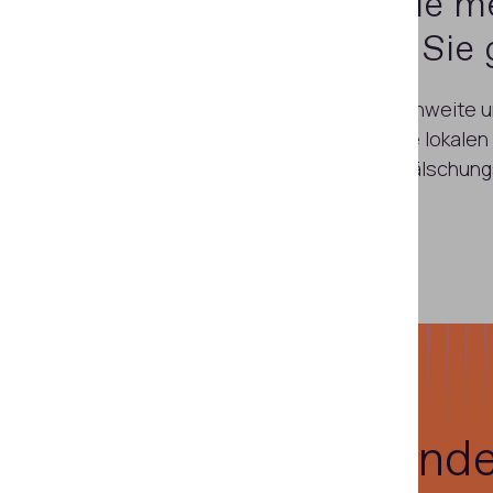
Gewinnen Sie me
und werden Sie g
Erweitern Sie Ihre Reichweite u
Schülerstamm über die lokalen
einem einfachen und fälschun
Zulassungsverfahren.
Was unsere Kund