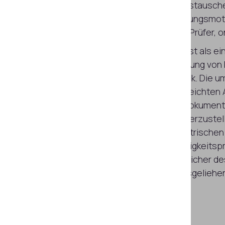
lässt, um das Risiko eines Identitätstausc
speziell entwickelte Identitätsprüfungsmo
leicht, sei es Schüler, Prüfling oder Prüfer, o
Ein Prozess, der nicht schwieriger ist als e
profitiert von der 30-jährigen Erfahrung von
Dokumenten- und Identitätsforensik. Die u
Algorithmen vergleichen die eingereichten
weltweit größten Datenbank von Dokument
überprüfen jedes Merkmal, um sicherzustell
und gültig sind. Und dank der biometrischen 
Gesichtsabgleich und eine Lebendigkeitsp
Sie auch sicher sein, dass der Einreicher 
nicht von einer anderen Person ausgeliehen