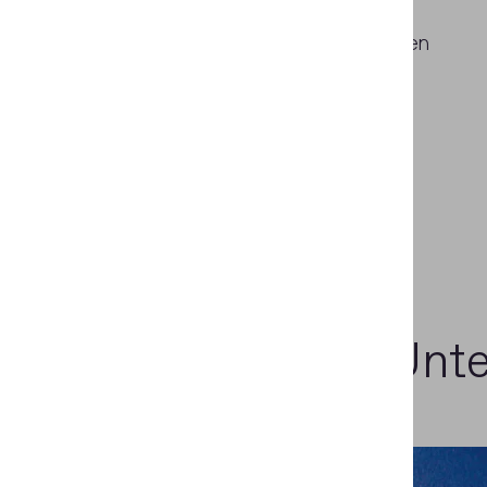
strukturellen Inhomogenität von
Metalloberflächen mit magnetischen
Eigenschaften, ohne die Lack- und
Farbbeschichtung zu entfernen.
Beispiele
von Unt