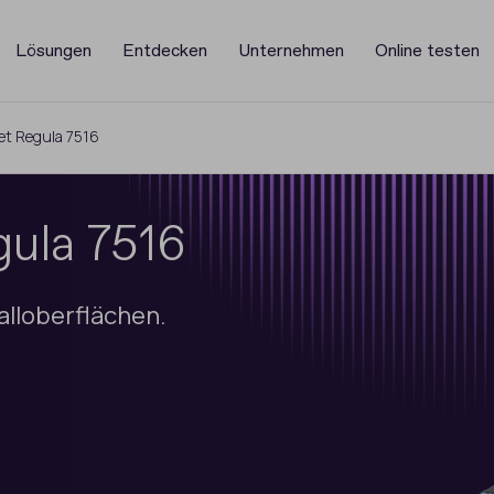
Lösungen
Entdecken
Unternehmen
Online testen
et Regula 7516
gula 7516
lloberflächen.