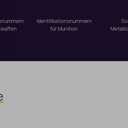
ns­nummern
Identifikations­nummern
So
swaffen
für Munition
Metall
e