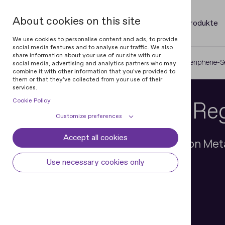
About cookies on this site
Produkte
We use cookies to personalise content and ads, to provide
social media features and to analyse our traffic. We also
share information about your use of our site with our
Home
Magneto-Optical Devices
Peripherie-S
social media, advertising and analytics partners who may
combine it with other information that you've provided to
them or that they've collected from your use of their
services.
Cookie Policy
Peripherie-Set Re
Customize preferences
Accept all cookies
Cookie declaration
Cookie settings
Forensische Überprüfung von Meta
Necessary cookies
Always active
Use necessary cookies only
Some cookies are required to provide core
Preferences
functionality. The website won't function
properly without these cookies and they
Preference cookies enables the web site to
Analytical cookies
are enabled by default and cannot be
remember information to customize how
disabled.
the web site looks or behaves for each user.
Analytical cookies help us improve our
Marketing cookies