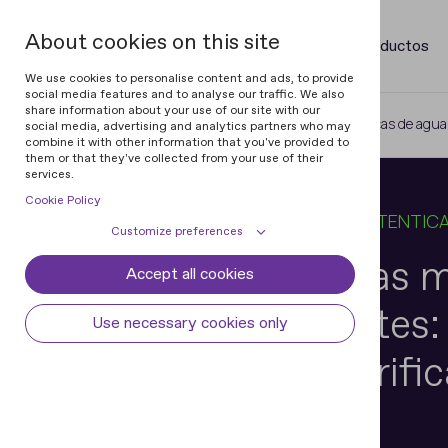
About cookies on this site
Productos
We use cookies to personalise content and ads, to provide
social media features and to analyse our traffic. We also
share information about your use of our site with our
Home
Blog
Explicación de las marcas de agua d
social media, advertising and analytics partners who may
combine it with other information that you've provided to
them or that they've collected from your use of their
services.
Cookie Policy
15 JAN 2026
6 MIN PARA LEER
EN
AUTENTICA
Customize preferences
Explicación de las 
Accept all cookies
Cookie declaration
Cookie settings
agua de los billetes:
Necessary cookies
Always active
Use necessary cookies only
Some cookies are required to provide core
Preferences
y técnicas de verifi
functionality. The website won't function
properly without these cookies and they
Preference cookies enables the web site to
Analytical cookies
are enabled by default and cannot be
remember information to customize how
disabled.
the web site looks or behaves for each user.
Analytical cookies help us improve our
Marketing cookies