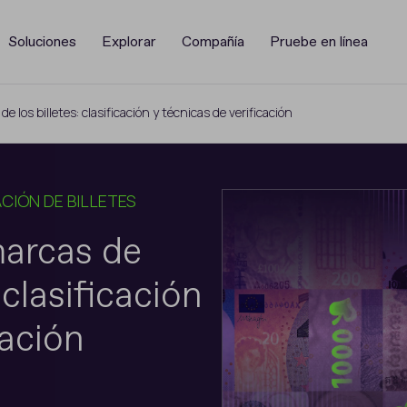
Soluciones
Explorar
Compañía
Pruebe en línea
e los billetes: clasificación y técnicas de verificación
CIÓN DE BILLETES
marcas de
 clasificación
cación