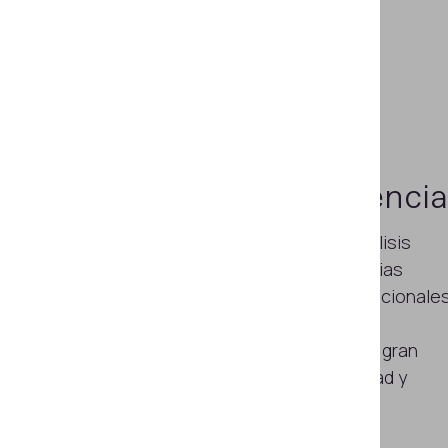
30 años de experiencia
Con 30 años de experiencia en análisis
forenses y cooperación con agencias
como Interpol, Europol y bancos nacionale
e internacionales, Regula provee
soluciones capaces de verificar un gran
número de documentos de identidad y
prevenir el fraude.