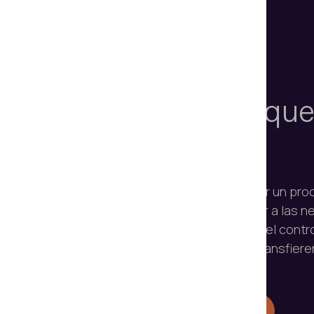
Escanee, verifique
incorpore
Con los SDK de Regula, puede crear un pr
personalizado que se adapte mejor a las n
empresa. Además, siempre tendrá el contro
se gestionan localmente y no se transfiere
Obtenga su prueba de 30 días