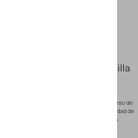
Sirve como ventanilla
única
Obtenga un completo conjunto de
herramientas para diseñar un proceso de
verificación de identidad sin necesidad de
gestionar varias partes de distintos
proveedores.