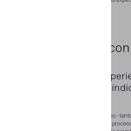
sencilla y fluida".
Agilice el KYC co
Mejore la experi
cliente y los índ
conversión
Incorpore a más clientes -tant
con éxito, mediante un proceso 