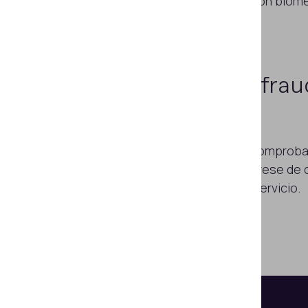
basado en la verificación bio
avanzada.
Prevenga el frau
principio
Saque partido de las comprob
basadas en IA y asegúrese de 
puedan acceder a su servicio.