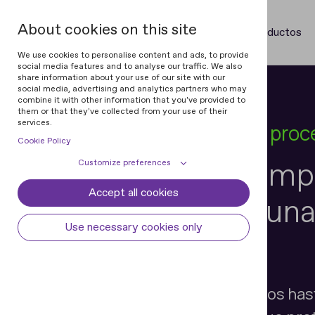
About cookies on this site
Productos
We use cookies to personalise content and ads, to provide
social media features and to analyse our traffic. We also
share information about your use of our site with our
social media, advertising and analytics partners who may
combine it with other information that you've provided to
them or that they've collected from your use of their
services.
Automatización de los pro
Cookie Policy
Convierta el cump
Customize preferences
Accept all cookies
Cookie declaration
Cookie settings
normativas en una
Necessary cookies
Always active
Use necessary cookies only
agradable
Some cookies are required to provide core
Preferences
functionality. The website won't function
properly without these cookies and they
Preference cookies enables the web site to
Analytical cookies
are enabled by default and cannot be
remember information to customize how
Desde la carga de documentos hasta
disabled.
the web site looks or behaves for each user.
Analytical cookies help us improve our
Marketing cookies