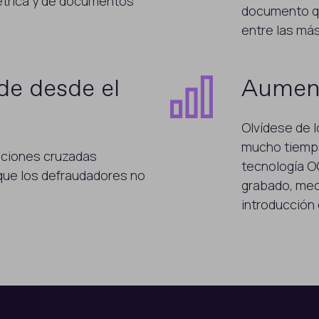
métrica y de documentos
documento qu
entre las más
de desde el
Aument
Olvídese de 
mucho tiempo
aciones cruzadas
tecnología OC
que los defraudadores no
grabado, mec
introducción