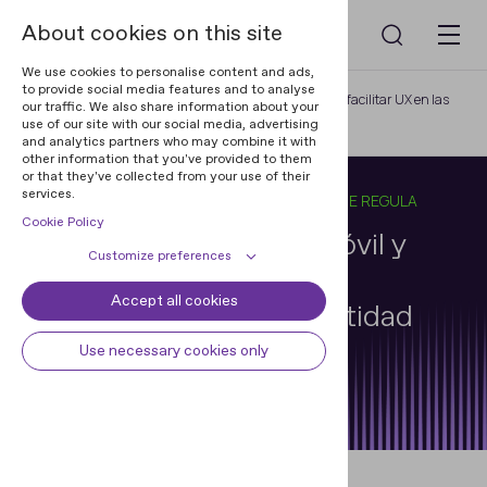
About cookies on this site
We use cookies to personalise content and ads,
to provide social media features and to analyse
Home
Blog
Cómo personalizar UI móvil y facilitar UX en las
our traffic. We also share information about your
use of our site with our social media, advertising
comprobaciones de identidad
and analytics partners who may combine it with
other information that you've provided to them
or that they've collected from your use of their
services.
10 JAN 2026
7 MIN PARA LEER
EN
EL ENFOQUE DE REGULA
Cookie Policy
Cómo personalizar UI móvil y
Customize preferences
facilitar UX en las
Accept all cookies
Cookie declaration
Cookie settings
comprobaciones de identidad
Necessary cookies
Always active
Use necessary cookies only
Some cookies are required to
Ihar Kliashchou
Preferences
provide core functionality. The
Director de Tecnología, Regula
website won't function properly
Preference cookies enables the web
Analytical cookies
without these cookies and they are
site to remember information to
enabled by default and cannot be
customize how the web site looks
Analytical cookies help us improve
Marketing cookies