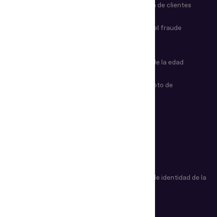
Automatización KYC
Incorporación de clientes
Automatización de ingreso de
Prevención del fraude
datos
Automatización del check-in
Verificación de la edad
Comprobación no destructiva
Examen remoto de
del VIN
documentos
Control fronterizo de primera
línea
ARTÍCULOS
Verificación de edad
Verificación de identidad de la
explicada
A a la Z
¿Cómo funcionan los