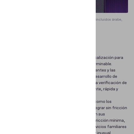
La interfaz puede estar disponible en 33 idiomas, incluidos árabe,
hebreo y chino.
Para resumir
Ofrecer oportunidades de personalización y localización para
empresas y desarrolladores es un proceso interminable.
Evoluciona en línea con las demandas de los clientes y las
expectativas de los usuarios, así como con el desarrollo de
nuevas funciones y tecnologías. Debido a ello, la verificación de
identidad en línea será cada vez más conveniente, rápida y
confiable.
Los beneficiarios aquí son tanto las empresas como los
usuarios: mientras que las primeras pueden integrar sin fricción
el SDK de verificación de identidad de Regula en sus
aplicaciones actuales o crear nuevas con una fricción mínima,
los segundos pueden seguir disfrutando los servicios familiares
que les gustan sin confundirse por una interfaz inusual.