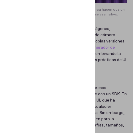
Los elementos de la interfaz en los colores de la marca hacen que un
módulo de verificación de identidad integrado se vea nativo.
No hay restricciones para agregar logotipos, imágenes,
mensajes y cualquier otro elemento en la vista de cámara.
Además, nuestros clientes pueden crear sus propias versiones
con su marca de esta ventana utilizando
un generador de
animaciones con IA
u otros recursos visuales, combinando la
tecnología avanzada de Regula con sus mejores prácticas de UI.
Usar la UI predeterminada
Dicho todo esto, entendemos que algunas empresas
preferirían optar por la interfaz nativa que viene con un SDK. En
ese caso, Regula ofrece a los clientes su propia UI, que ha
demostrado garantizar la usabilidad, para que cualquier
persona pueda tener una experiencia destacada. Sin embargo,
incluso en este escenario, dejamos cierto margen para la
personalización, como cambiar colores, tipografías, tamaños,
etc.