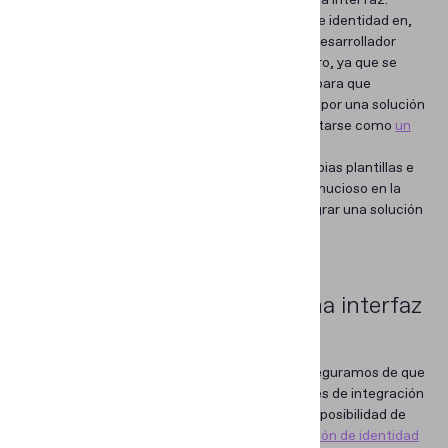
en pulir hasta los elementos más pequeños de la interfaz.
Cuando se trata de implementar verificación de identidad en,
por ejemplo, una app bancaria, es raro que un desarrollador
prefiera construir estas capacidades desde cero, ya que se
requiere experiencia altamente especializada para que
funcione correctamente. Por lo general, optan por una solución
especializada de un tercero, que puede presentarse como
un
kit de desarrollo de software (SDK)
.
La solución elegida normalmente tiene sus propias plantillas e
interfaz. No sería ideal que todo ese trabajo minucioso en la
interfaz de una app se viera afectado por integrar una solución
de terceros.
Cómo puede personalizar una interfaz
con Regula
En Regula valoramos altamente la UX y nos aseguramos de que
nuestros clientes tengan amplias oportunidades de integración
fluida desde el punto de vista de la interfaz. La posibilidad de
personalizar la interfaz de los
SDK de verificación de identidad