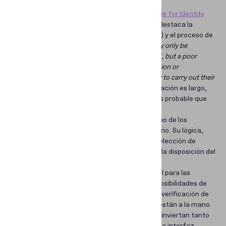
La guía más reciente de
Gartner® Market Guide for Identity
Proofing and Affirmation
,* publicada en 2022, destaca la
correlación entre la experiencia del usuario (UX) y el proceso de
verificación de identidad:
“Identity proofing may only be
considered to be a minor aspect of the overall UX, but a poor
identity proofing UX increases customer frustration or
abandonment, and reduces an employee’s ability to carry out their
role.”
Esto tiene sentido: si el proceso de verificación es largo,
complicado y requiere mucho esfuerzo, es más probable que
un usuario se rinda.
Una interfaz de usuario (UI) bien diseñada es uno de los
factores clave en un recorrido exitoso del usuario. Su lógica,
usabilidad, velocidad de respuesta e incluso la elección de
tipografías y colores: todo importa e influye en la disposición del
usuario para continuar.
La interfaz de usuario es especialmente crucial para las
aplicaciones móviles, ya que tienen todas las posibilidades de
convertirse en la forma preferida de realizar la verificación de
identidad, dado que los smartphones siempre están a la mano.
No es sorpresa que los desarrolladores móviles inviertan tanto