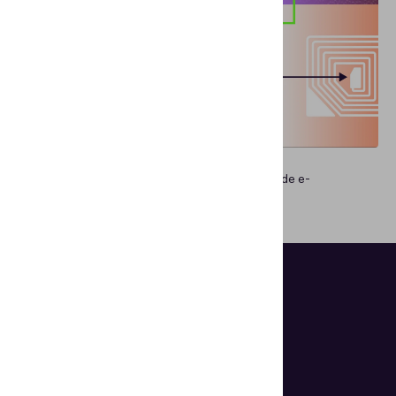
VERIFICACIÓN DE DOCUMENTOS
¿Qué acelera y qué retrasa la verificación NFC de e-
documentos?
Ayuda a las organizaciones a simplificar y
agilizar el proceso de autenticación de
documentos y la verificación de identidad.