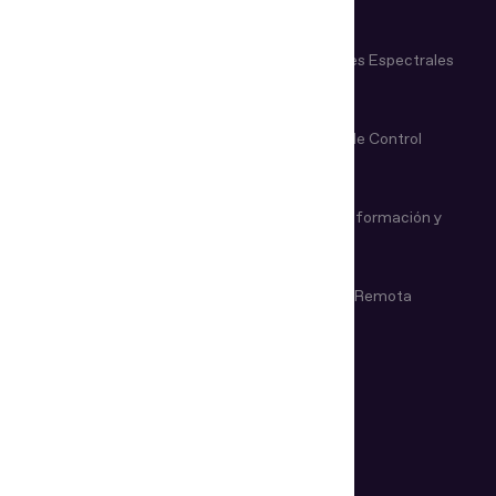
Identidad
Documentos
Lectores de Documentos
Comparadores Espectrales
de Vídeo
Microscopios y Lupas
Dispositivos de Control
Manual
Dispositivos Magneto-
Sistema de Información y
Ópticos
Referencia
Inspección de Vehículos y
Examinación Remota
Armas
CASOS DE USO