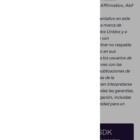
*Gartner, Market Guide for Identity Proofing and Affirmation, Akif
Khan, 2 March 2022.
Regula fue nombrada como un proveedor representativo en este
informe. GARTNER es una marca registrada y una marca de
servicio de Gartner, Inc. y/o sus afiliadas en Estados Unidos y a
nivel internacional, y se utiliza en este documento con
autorización. Todos los derechos reservados. Gartner no respalda
a ningún proveedor, producto o servicio mostrado en sus
publicaciones de investigación, y no recomienda a los usuarios de
tecnología seleccionar únicamente a los proveedores con las
calificaciones más altas u otra designación. Las publicaciones de
investigación de Gartner consisten en las opiniones de la
organización de investigación de Gartner y no deben interpretarse
como declaraciones de hecho. Gartner rechaza todas las garantías,
expresas o implícitas, con respecto a esta investigación, incluidas
cualesquiera garantías de comerciabilidad o idoneidad para un
propósito particular.
Regula Document Reader SDK