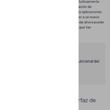
gran variedad de apps sean fáciles, rápidas e intuitivamente
claras. Esto es igualmente cierto para la verificación de
identidad, que también tiende a trasladarse a las aplicaciones
móviles. Hacer el check-in para un vuelo, acceder a un nuevo
producto bancario, solicitar una visa y mucho más ahora puede
hacerse mediante aplicaciones móviles. Pero, ¿qué tan
fácilmente? Esa es la pregunta.
Suscríbase para recibir un resumen quincenal del
blog de Regula
Suscribirse
¿Por qué personalizar la interfaz de
usuario?