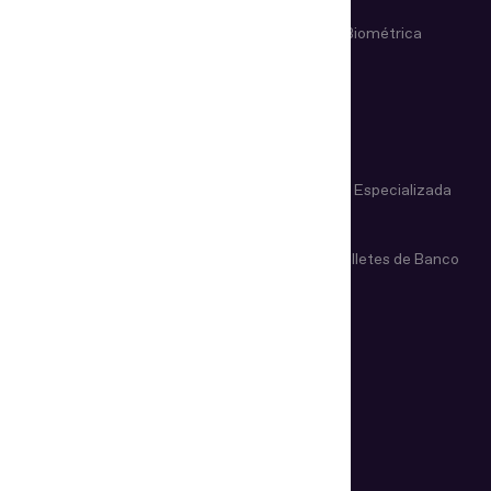
Verificación de Documentos
Verificación Biométrica
App Store
Google Play
REGULA PARA EXPERTOS FORENSES
Sistema de Información y
Capacitación Especializada
Referencia
Glosario de Documentos
Glosario de Billetes de Banco
CENTRO DE AYUDA
COMPAÑÍA