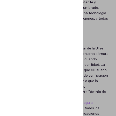
de Regula
les ayuda a ofrecer un servicio consistente y
reconocible al que el usuario final ya está acostumbrado.
Este enfoque también favorece la diversidad: una tecnología
puede utilizarse en un número infinito de aplicaciones, y todas
pueden verse nativas.
Vista de cámara
En la verificación de identidad, la personalización de la UI se
centra principalmente en la vista de cámara: la misma cámara
que los usuarios ven en las aplicaciones móviles cuando
necesitan tomar una foto de su documento de identidad. La
vista de cámara suele ser el único momento en que el usuario
se encuentra de forma visible con una solución de verificación
de identidad integrada en una app. Esto se debe a que la
verificación en sí—con todo su análisis de datos,
comprobaciones y validaciones cruzadas—ocurre “detrás de
escena”, por lo que el usuario no la ve.
Nuestra solución de verificación de identidad,
Regula
Document Reader SDK
, habilita prácticamente todos los
escenarios posibles de personalización para aplicaciones