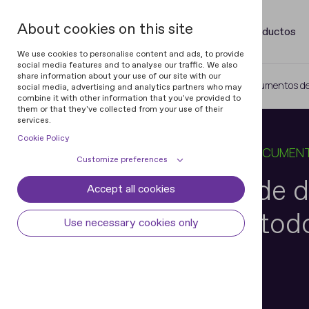
About cookies on this site
Productos
We use cookies to personalise content and ads, to provide
social media features and to analyse our traffic. We also
share information about your use of our site with our
Home
Blog
Procesamiento de documentos de 
social media, advertising and analytics partners who may
combine it with other information that you've provided to
them or that they've collected from your use of their
services.
Cookie Policy
18 FEB 2025
13 MIN PARA LEER
EN
DOCUMENTO
Customize preferences
Procesamiento de 
Accept all cookies
Cookie declaration
Cookie settings
de identidad de tod
Necessary cookies
Always active
Use necessary cookies only
Some cookies are required to provide core
Preferences
México
functionality. The website won't function
properly without these cookies and they
Preference cookies enables the web site to
Analytical cookies
are enabled by default and cannot be
remember information to customize how
disabled.
the web site looks or behaves for each user.
Analytical cookies help us improve our
Marketing cookies