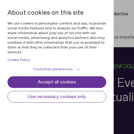
About cookies on this site
Productos
We use cookies to personalise content and ads, to provide
social media features and to analyse our traffic. We also
share information about your use of our site with our
Home
Blog
2025 en Regula: Eventos importan
social media, advertising and analytics partners who may
combine it with other information that you've provided to
them or that they've collected from your use of their
services.
Cookie Policy
10 FEB 2026
14 MIN PARA LEER
EN
EL ENFOQU
Customize preferences
2025 en Regula: Ev
Accept all cookies
Cookie declaration
Cookie settings
importantes, actual
Necessary cookies
Always active
Use necessary cookies only
Some cookies are required to provide core
Preferences
resultados
functionality. The website won't function
properly without these cookies and they
Preference cookies enables the web site to
Analytical cookies
are enabled by default and cannot be
remember information to customize how
disabled.
the web site looks or behaves for each user.
Analytical cookies help us improve our
Marketing cookies