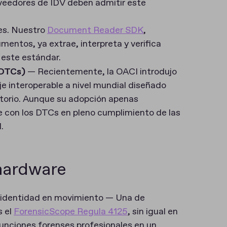
oveedores de IDV deben admitir este
es. Nuestro
Document Reader SDK
,
mentos, ya extrae, interpreta y verifica
 este estándar.
 (DTCs)
— Recientemente, la OACI introdujo
 interoperable a nivel mundial diseñado
atorio. Aunque su adopción apenas
e con los DTCs en pleno cumplimiento de las
.
hardware
 identidad en movimiento — Una de
s el
ForensicScope Regula 4125
, sin igual en
unciones forenses profesionales en un