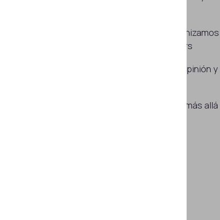
certificaciones del sector
Eventos a los que asistimos y organizamos
principales exposiciones y webinars
Principales informes, artículos de opinión y
publicaciones del blog
Permanezca con Regula en 2026 y más allá
Suscribirse
COMPARTA ESTE ARTÍCULO