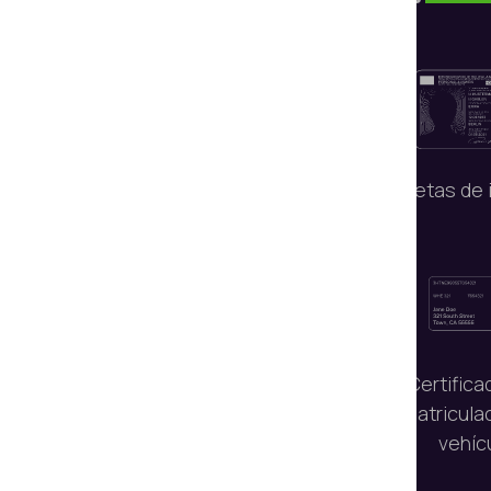
Pasaportes
Tarjetas de 
Firmas y notas
Certifica
manuscritas
matricula
vehíc