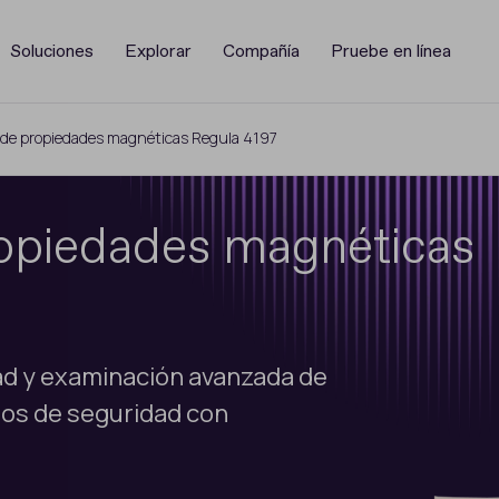
Soluciones
Explorar
Compañía
Pruebe en línea
r de propiedades magnéticas Regula 4197
ropiedades magnéticas
dad y examinación avanzada de
tos de seguridad con