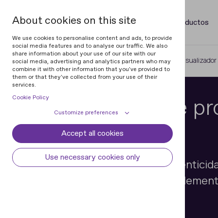
About cookies on this site
Productos
We use cookies to personalise content and ads, to provide
social media features and to analyse our traffic. We also
share information about your use of our site with our
Home
Magneto-Optical Devices
Visualizado
social media, advertising and analytics partners who may
combine it with other information that you've provided to
them or that they've collected from your use of their
services.
Cookie Policy
Visualizador de p
Customize preferences
Regula 4197
Accept all cookies
Cookie declaration
Cookie settings
Necessary cookies
Always active
Use necessary cookies only
Verificación rápida de la autentici
Some cookies are required to provide core
Preferences
functionality. The website won't function
billetes y documentos con elemen
properly without these cookies and they
Preference cookies enables the web site to
propiedades magnéticas.
Analytical cookies
are enabled by default and cannot be
remember information to customize how
disabled.
the web site looks or behaves for each user.
Analytical cookies help us improve our
Marketing cookies