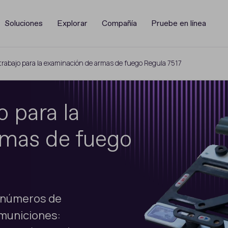
Soluciones
Explorar
Compañía
Pruebe en línea
trabajo para la examinación de armas de fuego Regula 7517
o para la
rmas de fuego
 números de
 municiones: