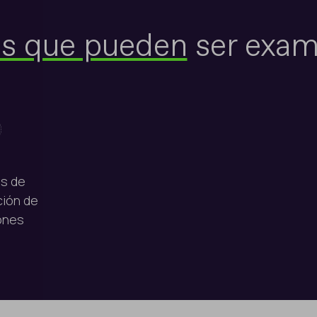
os que pueden
ser exam
s de
ción de
ones