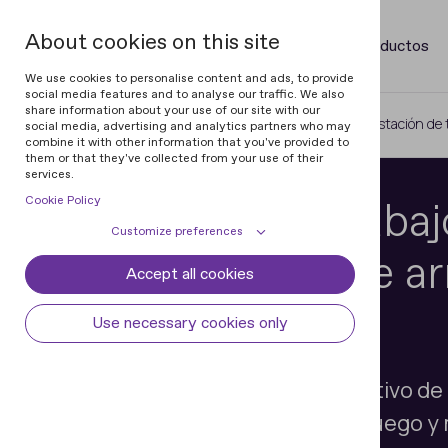
About cookies on this site
Productos
We use cookies to personalise content and ads, to provide
social media features and to analyse our traffic. We also
share information about your use of our site with our
Home
Magneto-Optical Devices
Estación de 
social media, advertising and analytics partners who may
combine it with other information that you've provided to
them or that they've collected from your use of their
services.
Cookie Policy
Estación de trabaj
Customize preferences
examinación de a
Accept all cookies
Cookie declaration
Cookie settings
Regula 7517
Necessary cookies
Always active
Use necessary cookies only
Some cookies are required to provide core
Preferences
functionality. The website won't function
properly without these cookies and they
Examen forense no destructivo de
Preference cookies enables the web site to
Analytical cookies
are enabled by default and cannot be
remember information to customize how
identificación de armas de fuego y
disabled.
the web site looks or behaves for each user.
Analytical cookies help us improve our
Marketing cookies