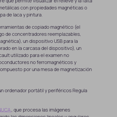
 que permite visualizar el relieve y la falta
 metálicas con propiedades magnéticas o
pa de laca y pintura.
erramientas de copiado magnético (el
go de concentradores reemplazables,
agnética), un dispositivo USB para la
ado en la carcasa del dispositivo), un
ault utilizado para el examen no
troconductores no ferromagnéticos y
 compuesto por una mesa de magnetización
 ordenador portátil y periféricos Regula
NUCA
, que procesa las imágenes
ide las dimensiones lineales y angulares.