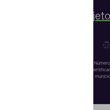
Objet
Números de
Número
identificación de armas
identifica
de fuego
munici