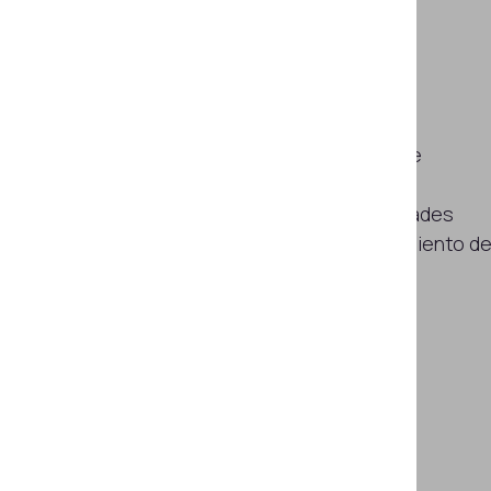
Examinación no
destructiva
Visualización del relieve y la falta de
homogeneidad estructural de las
superficies metálicas con propiedades
magnéticas sin eliminar el revestimiento d
laca y pintura.