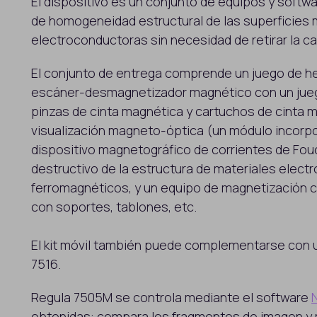
El dispositivo es un conjunto de equipos y software
de homogeneidad estructural de las superficies
electroconductoras sin necesidad de retirar la ca
El conjunto de entrega comprende un juego de h
escáner-desmagnetizador magnético con un jue
pinzas de cinta magnética y cartuchos de cinta m
visualización magneto-óptica (un módulo incorpor
dispositivo magnetográfico de corrientes de Fouc
destructivo de la estructura de materiales elec
ferromagnéticos, y un equipo de magnetización
con soportes, tablones, etc.
El kit móvil también puede complementarse con un
7516.
Regula 7505M se controla mediante el software
obtenidas: compara los fragmentos de imagen y m