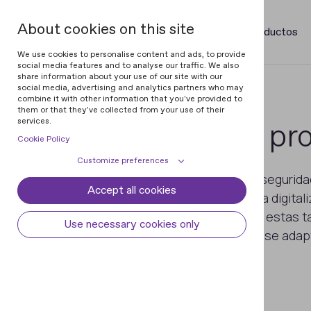
About cookies on this site
Productos
We use cookies to personalise content and ads, to provide
social media features and to analyse our traffic. We also
share information about your use of our site with our
social media, advertising and analytics partners who may
combine it with other information that you've provided to
them or that they've collected from your use of their
services.
Fabricación de pr
Cookie Policy
Customize preferences
En la producción de elementos de segurid
Accept all cookies
Cookie declaration
Cookie settings
protegidos, el control de calidad y la digita
desempeñan un papel crucial. Para estas ta
Necessary cookies
Always active
Use necessary cookies only
expertos desarrollados por Regula se ada
Some cookies are required to provide core
Preferences
functionality. The website won't function
properly without these cookies and they
Preference cookies enables the web site to
Analytical cookies
are enabled by default and cannot be
remember information to customize how
disabled.
the web site looks or behaves for each user.
Analytical cookies help us improve our
Marketing cookies