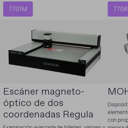
7701M
7708
Escáner magneto-
MOH
óptico de dos
Disposit
coordenadas Regula
element
con prop
Examinación avanzada de billetes, valores y
mejora d