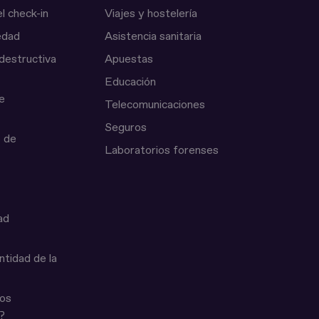
l check-in
Viajes y hostelería
 edad
Asistencia sanitaria
destructiva
Apuestas
Educación
e
Telecomunicaciones
Seguros
o de
Laboratorios forenses
ad
ntidad de la
los
?