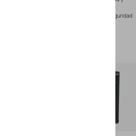
examinación avanzada de billetes y
documentos con elementos de seguridad
con propiedades magnéticas.
Leer más
88XX