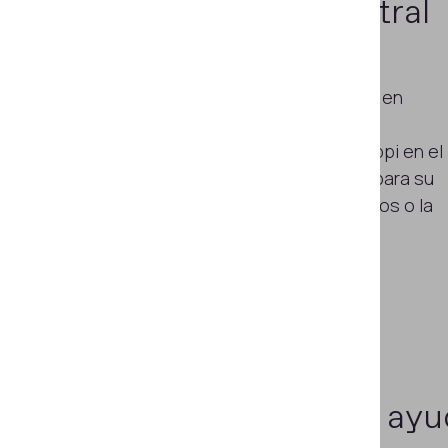
Escáner fotoespectral
de alta resolución
Captura imágenes de documentos en
diferentes fuentes de luz con una
resolución superalta (hasta 4.380 ppi en el
modelo superior) con un solo clic, para su
uso en la creación de bases de datos o la
realización de exámenes remota.
Leer más
¿Necesita ayu