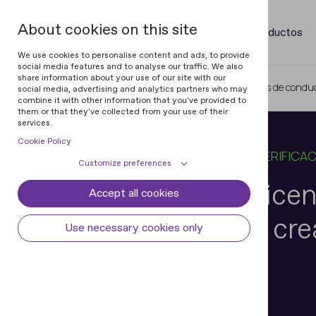
About cookies on this site
Productos
We use cookies to personalise content and ads, to provide
social media features and to analyse our traffic. We also
share information about your use of our site with our
Home
Blog
Verificación de licencias de conduc
social media, advertising and analytics partners who may
combine it with other information that you've provided to
them or that they've collected from your use of their
services.
Cookie Policy
26 JUN 2026
18 MIN PARA LEER
EN
VERIFICA
Customize preferences
Verificación de lice
Accept all cookies
Cookie declaration
Cookie settings
conducir: Cómo crea
Necessary cookies
Always active
Use necessary cookies only
Some cookies are required to provide core
Preferences
trabajo eficaz
functionality. The website won't function
properly without these cookies and they
Preference cookies enables the web site to
Analytical cookies
are enabled by default and cannot be
remember information to customize how
disabled.
the web site looks or behaves for each user.
Analytical cookies help us improve our
Marketing cookies