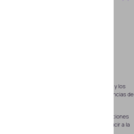
verificar?
¿Cómo se verifican las licencias de
conducir físicas tradicionales?
¿Cómo se verifican las licencias de
conducir electrónicas?
¿Cómo se verifican las licencias de
conducir digitales o móviles?
¿Cuáles son los elementos típicos y los
elementos de seguridad de las licencias de
conducir?
¿Por qué son importantes las variaciones
en el diseño de la licencia de conducir a la
hora de verificarla?