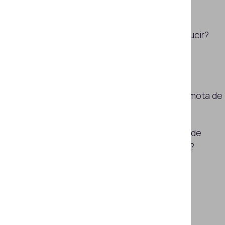
¿Cómo implementar la verificación
automatizada de licencias de conducir?
¿Cómo activar la verificación de las
licencias de conducir in situ?
¿Cómo posibilitar la verificación remota de
licencias de conducir?
¿Cómo implementar la verificación de
licencias de conducir a gran escala?
Suscribirse